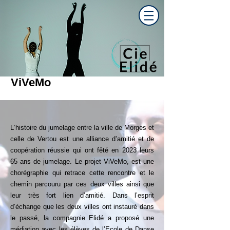
ViVeMo
Lʼhistoire du jumelage entre la ville de Morges et
celle de Vertou est une alliance dʼamitié et de
coopération réussie qui ont fêté en 2023 leurs
65 ans de jumelage. Le projet ViVeMo, est une
chorégraphie qui retrace cette rencontre et le
chemin parcouru par ces deux villes ainsi que
leur très fort lien dʼamitié. Dans lʼesprit
dʼéchange que les deux villes ont instauré dans
le passé, la compagnie Elidé a proposé une
médiation avec les élèves de lʼEcole de Danse